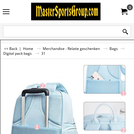
0
<< Back
|
Home
Merchandise - Relatie geschenken
Bags
Digital pack bags
31