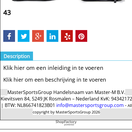
43
Description
Klik hier om een inleiding in te voeren
Klik hier om een beschrijving in te voeren
MasterSportsGroup Handelsnaam van Master-M B.V.
Kievitsven 84, 5249 JK Rosmalen – Nederland KvK: 9434217
| BTW: NL866741823B01
info@mastersportsgroup.com
-
All
copyright by MasterSportsGroup 2026
To create online store
ShopFactory eCommerce
software was used.