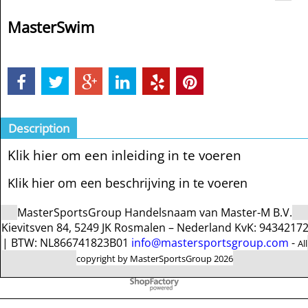
MasterSwim
Description
Klik hier om een inleiding in te voeren
Klik hier om een beschrijving in te voeren
MasterSportsGroup Handelsnaam van Master-M B.V.
Kievitsven 84, 5249 JK Rosmalen – Nederland KvK: 9434217
| BTW: NL866741823B01
info@mastersportsgroup.com
-
All
copyright by MasterSportsGroup 2026
To create online store
ShopFactory eCommerce
software was used.