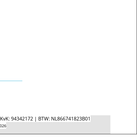
d KvK: 94342172 | BTW: NL866741823B01
2026