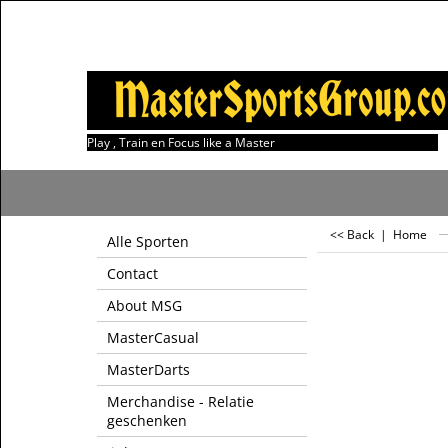
Play , Train en Focus like a Master
<< Back
|
Home
Alle Sporten
Contact
About MSG
MasterCasual
MasterDarts
Merchandise - Relatie
geschenken