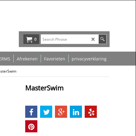
0
ERMS
Afrekenen
Favorieten
privacyverklaring
sterSwim
MasterSwim