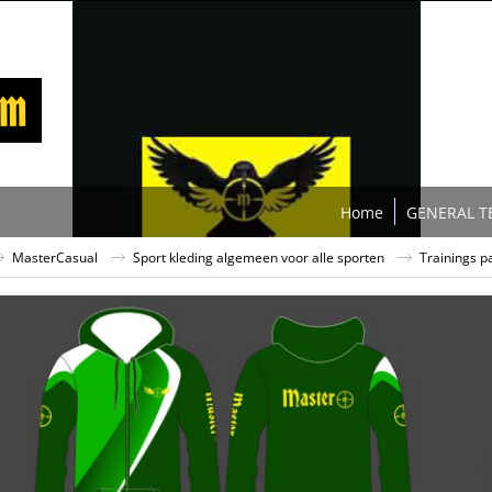
Home
GENERAL T
MasterCasual
Sport kleding algemeen voor alle sporten
Trainings p