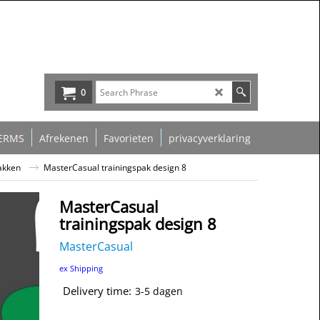
0
ERMS
Afrekenen
Favorieten
privacyverklaring
akken
MasterCasual trainingspak design 8
MasterCasual
trainingspak design 8
MasterCasual
69.00
€
ex Shipping
Delivery time:
3-5 dagen