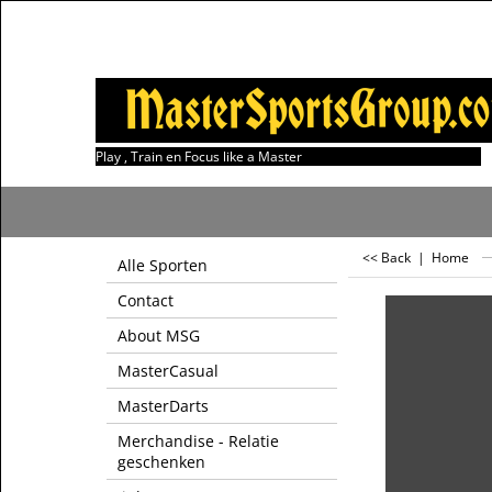
Play , Train en Focus like a Master
<< Back
|
Home
Alle Sporten
Contact
About MSG
MasterCasual
MasterDarts
Merchandise - Relatie
geschenken