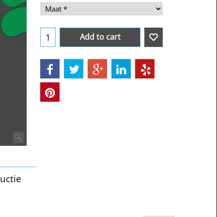
Add to cart
uctie