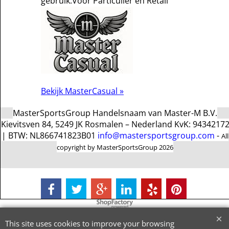
gebruik.Voor Particulier en Retail
Bekijk MasterCasual »
MasterSportsGroup Handelsnaam van Master-M B.V.
Kievitsven 84, 5249 JK Rosmalen – Nederland KvK: 9434217
| BTW: NL866741823B01
info@mastersportsgroup.com
-
All
copyright by MasterSportsGroup 2026
To create online store
ShopFactory eCommerce
software was used.
This site uses cookies to improve your browsing