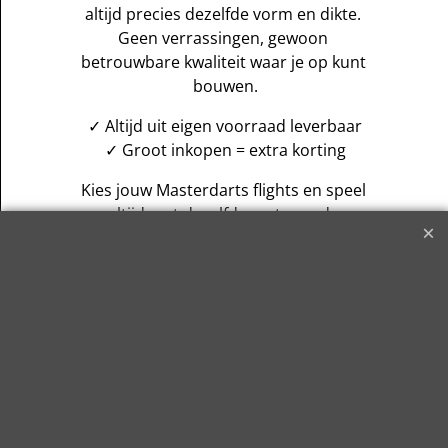
altijd precies dezelfde vorm en dikte. 
Geen verrassingen, gewoon 
betrouwbare kwaliteit waar je op kunt 
bouwen.
✓ Altijd uit eigen voorraad leverbaar
✓ Groot inkopen = extra korting
Kies jouw Masterdarts flights en speel 
altijd met dezelfde vertrouwde 
kwaliteit.
Shop nu jouw favoriete vorm en kleur! 
🎯
Masterdarts
Handelsnaam / merk van Master-M
B.V.
Kievitsven 84, 5249 JK Rosmalen –