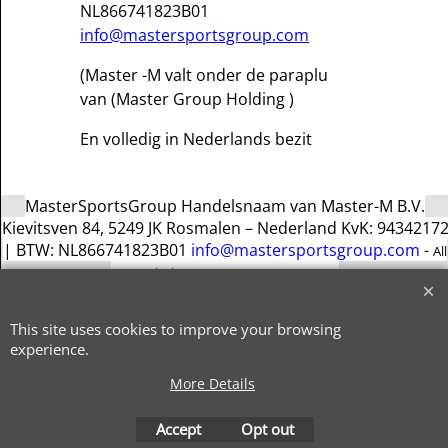
NL866741823B01
info@mastersportsgroup.com
(Master -M valt onder de paraplu
van (Master Group Holding )
En volledig in Nederlands bezit
MasterSportsGroup Handelsnaam van Master-M B.V.
Kievitsven 84, 5249 JK Rosmalen – Nederland KvK: 9434217
| BTW: NL866741823B01
info@mastersportsgroup.com
-
All
copyright by MasterSportsGroup 2026
This site uses cookies to improve your browsing
experience.
More Details
To create online store
ShopFactory eCommerce
software was used.
Direct Contact met Frank
Accept
Opt out